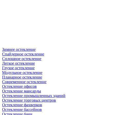
Зимнее остекление
Спайдерное остекление
Сплошное остекление
Легкое остекление
Глухое остекление
Модульное остекление
Планарное остекление
Современное остекление
Остекление офисов
Остекление мансарды
Остекление промышленных зданий
Остекление торговых центров
Остекление фахверков
Остекление бассейнов
Остекление бани