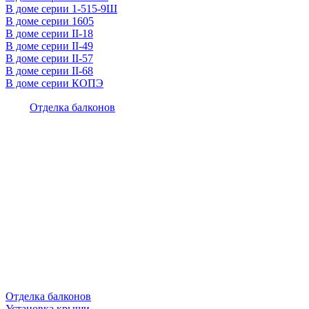
В доме серии 1-515-9Ш
В доме серии 1605
В доме серии II-18
В доме серии II-49
В доме серии II-57
В доме серии II-68
В доме серии КОПЭ
Отделка балконов
Отделка балконов
Установка крыши