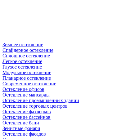
Зимнее остекление
Спайдерное остекление
Сплошное остекление
Легкое остекление
Глухое остекление
Модульное остекление
Планарное остекление
Современное остекление
Остекление офисов
Остекление мансарды
Остекление промышленных зданий
Остекление торговых центров
Остекление фахверков
Остекление бассейнов
Остекление бани
Зенитные фонари
Остекление фасадов