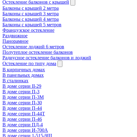
Остекление балконов с крышей
Балконы с крышей 2 метра
Балконы с крышей 3 метра
Балконы с крышей 4 метра
Балконы с крышей 5 метров
Французское остекление
Раздвижное
Панорамное
Остекление лоджий 6 метров
Полутеплое остекление балконов
Радиусное остекление балконов и лоджий
Остекление по типу дома
В кирпичных домах
В панельных домах
В сталинках
В доме серии II-29
В доме серии П-3
В доме серии П-3М
В доме серии П-30
В доме серии П-44
В доме серии П-44Т
В доме серии П-46
В доме серии ПД-4
В доме серии И-700А
В доме серии 1-515-9Ш