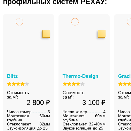
профильных систем РЕХАУ:
Blitz
Thermo-Design
Graz
Стоимость
Стоимость
Стоим
за м²:
за м²:
за м²:
2 800 ₽
3 100 ₽
Число камер
3
Число камер
4
Число
Монтажная
60мм
Монтажная
60мм
Монта
глубина
глубина
глуби
Стеклопакет
32мм
Стеклопакет
32-40мм
Стекл
Звукоизоляция
до 25
Звукоизоляция
до 25
Звуко