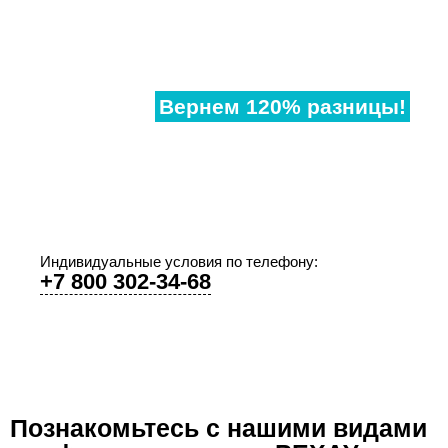
Нашли
дешевле?
Вернем 120% разницы!
Если наши аналогичные окна в другом месте,
дешевле чем у нас, предоставьте договор и мы
предоставим Вам супер-скидку!
Индивидуальные условия по телефону:
+7 800 302-34-68
Познакомьтесь с нашими видами