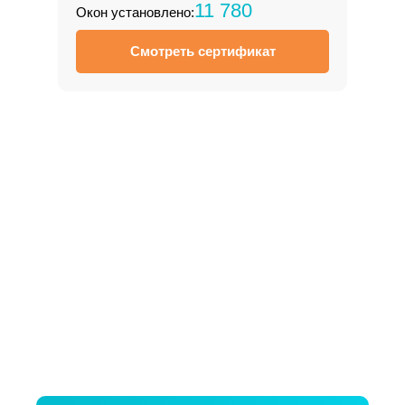
11 780
Окон установлено:
Смотреть сертификат
Запишитесь на бесплатный
замер
Расчет стоимости в 3 вариантах
Выезжаем в день обращения
Посоветуем, как сэкономить и все
рассчитаем за 20 минут
Замер ни к чему не обязывает