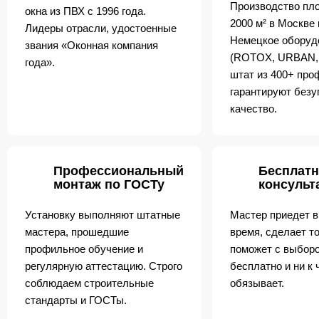
Производство пл
окна из ПВХ с 1996 года.
2000 м² в Москве
Лидеры отрасли, удостоенные
Немецкое оборуд
звания «Оконная компания
(ROTOX, URBAN,
года».
штат из 400+ пр
гарантируют безу
качество.
Профессиональный
Бесплатн
монтаж по ГОСТу
консульт
Установку выполняют штатные
Мастер приедет в
мастера, прошедшие
время, сделает т
профильное обучение и
поможет с выборо
регулярную аттестацию. Строго
бесплатно и ни к 
соблюдаем строительные
обязывает.
стандарты и ГОСТы.