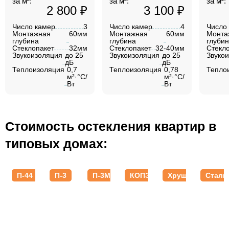
за м²:
за м²:
за м²:
2 800 ₽
3 100 ₽
Число камер
3
Число камер
4
Число
Монтажная
60мм
Монтажная
60мм
Монта
глубина
глубина
глуби
Стеклопакет
32мм
Стеклопакет
32-40мм
Стекл
Звукоизоляция
до 25
Звукоизоляция
до 25
Звуко
дБ
дБ
Теплоизоляция
0,7
Теплоизоляция
0,78
Тепло
м²·°C/
м²·°C/
Вт
Вт
Стоимость остекления квартир в
типовых домах:
П-44
П-3
П-3М
КОПЭ
Хрущевки
Стали