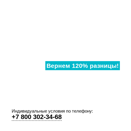
Нашли
дешевле?
Вернем 120% разницы!
Если наши аналогичные окна в другом месте,
дешевле чем у нас, предоставьте договор и мы
предоставим Вам супер-скидку!
Индивидуальные условия по телефону:
+7 800 302-34-68