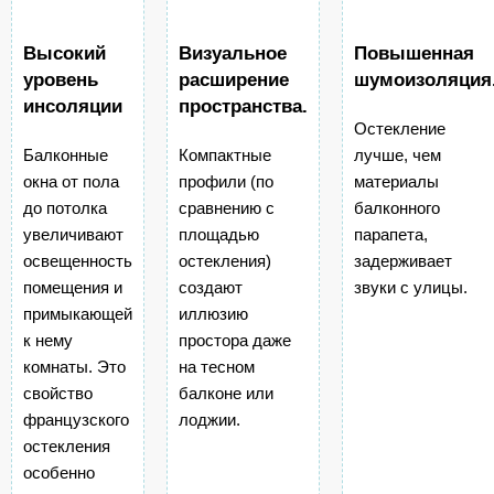
Высокий
Визуальное
Повышенная
уровень
расширение
шумоизоляция
инсоляции
пространства.
Остекление
Балконные
Компактные
лучше, чем
окна от пола
профили (по
материалы
до потолка
сравнению с
балконного
увеличивают
площадью
парапета,
освещенность
остекления)
задерживает
помещения и
создают
звуки с улицы.
примыкающей
иллюзию
к нему
простора даже
комнаты. Это
на тесном
свойство
балконе или
французского
лоджии.
остекления
особенно