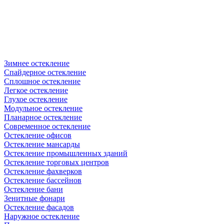
Зимнее остекление
Спайдерное остекление
Сплошное остекление
Легкое остекление
Глухое остекление
Модульное остекление
Планарное остекление
Современное остекление
Остекление офисов
Остекление мансарды
Остекление промышленных зданий
Остекление торговых центров
Остекление фахверков
Остекление бассейнов
Остекление бани
Зенитные фонари
Остекление фасадов
Наружное остекление