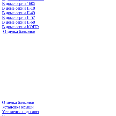
В доме серии 1605
В доме серии II-18
В доме серии II-49
В доме серии II-57
В доме серии II-68
В доме серии КОПЭ
Отделка балконов
Отделка балконов
Установка крыши
Утепление под ключ