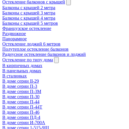
Остекление балконов с крышей
Балконы с крышей 2 метра
Балконы с крышей 3 метра
Балконы с крышей 4 метра
Балконы с крышей 5 метров
Французское остекление
Раздвижное
Панорамное
Остекление лоджий 6 метров
Полутеплое остекление балконов
Радиусное остекление балконов и лоджий
Остекление по типу дома
В кирпичных домах
В панельных домах
В сталинках
В доме серии II-29
В доме серии П-3
В доме серии П-3М
В доме серии П-30
В доме серии П-44
В доме серии П-44Т
В доме серии П-46
В доме серии ПД-4
В доме серии И-700А
В доме серии 1-515-9Ш